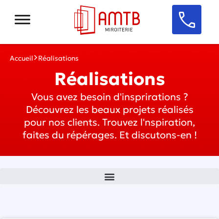
Accueil
Réalisations
Réalisations
Vous avez besoin d'insprirations ?
Découvrez les beaux projets réalisés
pour nos clients. Trouvez l'nspiration,
faites du répérages. Et discutons-en !