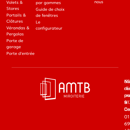
nous
Volets &
par gammes
Stores
Guide de choix
Portails &
de fenêtres
Clôtures
Le
Vérandas &
configurateur
Pergolas
Porte de
garage
Porte d'entrée
65
No
du
ré
ma
pa
91
&
Dr
Ce
01
69