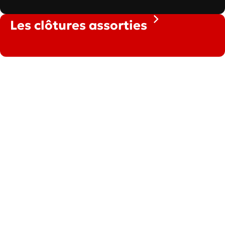
Les clôtures assorties
30 secondes pour
demander votre
devis sur-mesure
C’est simple, gratuit et sans