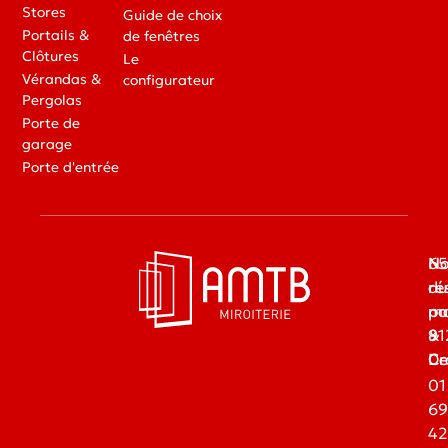
Stores
Guide de choix
Portails &
de fenêtres
Clôtures
Le
Vérandas &
configurateur
Pergolas
Porte de
garage
Porte d'entrée
65
No
du
ré
ma
pa
91
&
Dr
Ce
01
69
42