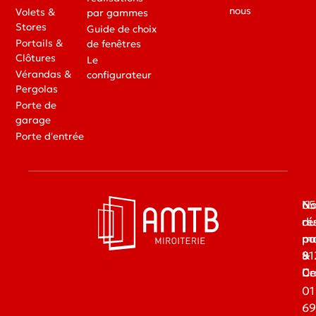
nous
Volets &
par gammes
Stores
Guide de choix
Portails &
de fenêtres
Clôtures
Le
Vérandas &
configurateur
Pergolas
Porte de
garage
Porte d'entrée
65
No
du
ré
ma
pa
91
&
Dr
Ce
01
69