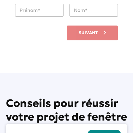
Q
u
i
First
Last
ê
t
SUIVANT
e
s
-
v
o
u
s
?
*
Conseils pour réussir
votre projet de fenêtre