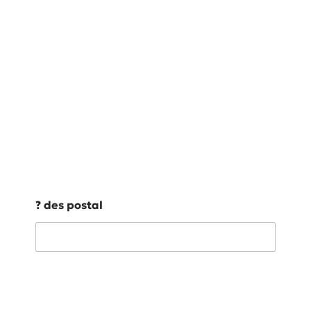
demander votre
devis sur-mesure
C’est simple, gratuit et sans
engagement !
Tarif sur-mesure selon votre projet
Des conseils d’experts
Plus de 20 ans d’expérience
? des postal
Qui-êtes vous ?