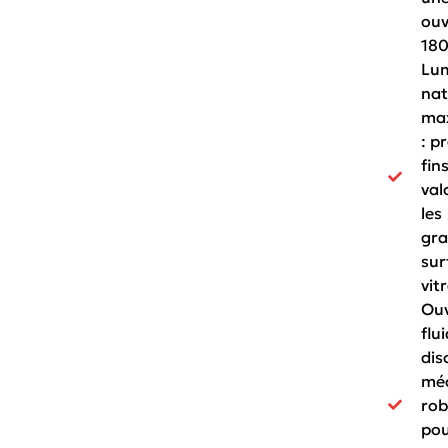
ouv
180
Lum
nat
ma
: pr
fin
val
les
gra
sur
vit
Ouv
flui
dis
mé
rob
pou