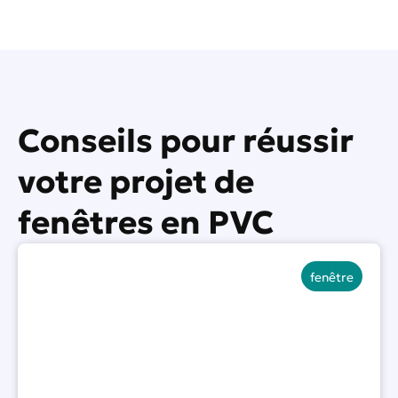
o
u
s
?
*
Conseils pour réussir
votre projet de
fenêtres en PVC
fenêtre