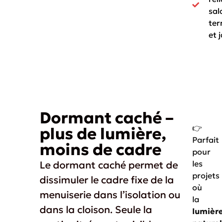
sal
ter
et 
Dormant caché –
👉
plus de lumière,
Parfait
moins de cadre
pour
Le dormant caché permet de
les
projets
dissimuler le cadre fixe de la
où
menuiserie dans l’isolation ou
la
dans la cloison. Seule la
lumièr