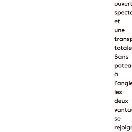
ouver
specta
et
une
trans
totale
Sans
potea
à
l’angl
les
deux
vanta
se
rejoig