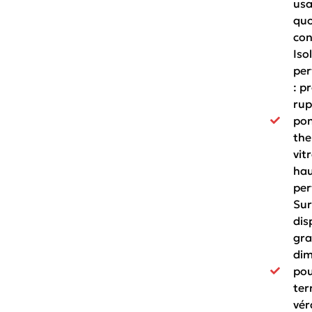
us
quo
con
Iso
per
: pr
rup
po
the
vit
ha
per
Sur
dis
gra
dim
pou
ter
vér