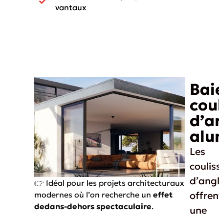
vantaux
Bai
cou
d’a
alu
Les
coulis
d’ang
👉 Idéal pour les projets architecturaux
offren
modernes où l’on recherche un
effet
dedans-dehors spectaculaire
.
une