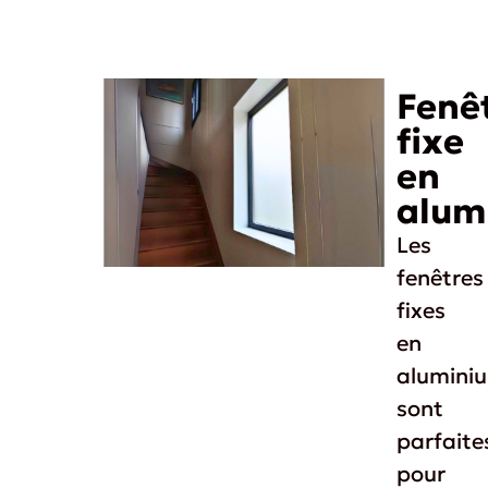
Fenê
fixe
en
alum
Les
fenêtres
fixes
en
alumini
sont
parfaite
pour