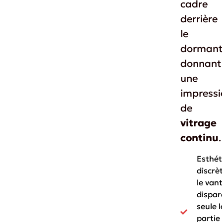
cadre
derrière
le
dormant
donnant
une
impressi
de
vitrage
continu
.
Esthét
discrèt
le vant
dispar
seule l
partie