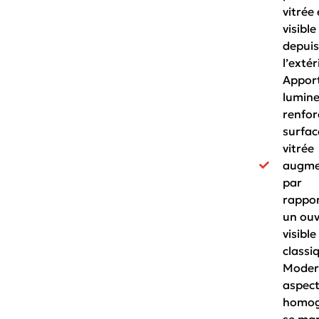
vitrée 
visible
depuis
l’extér
Appor
lumin
renfor
surfac
vitrée
augme
par
rappor
un ou
visible
classi
Modern
aspec
homog
se mar