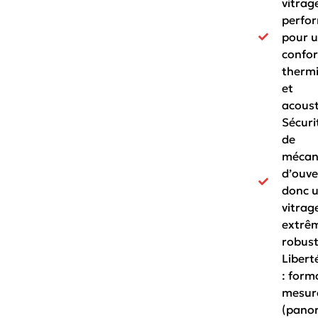
vitrag
perfo
pour 
confor
therm
et
acoust
Sécuri
de
mécan
d’ouve
donc 
vitrage
extrê
robust
Libert
: form
mesur
(pano