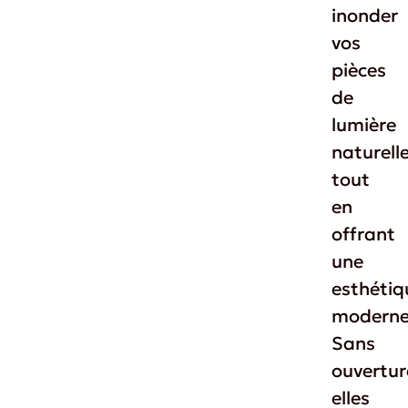
inonder
vos
pièces
de
lumière
naturell
tout
en
offrant
une
esthétiq
moderne
Sans
ouvertur
elles