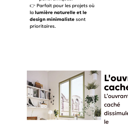
👉 Parfait pour les projets où
la
lumière naturelle et le
design minimaliste
sont
prioritaires.
L'ouv
cach
L’ouvran
caché
dissimul
le