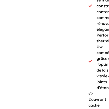
constr
conte
comme
rénova
élégan
Perfo
thermi
Uw
compét
grâce 
l’opti
de la 
vitrée 
joints
d’étan
👉
L’ouvrant
caché