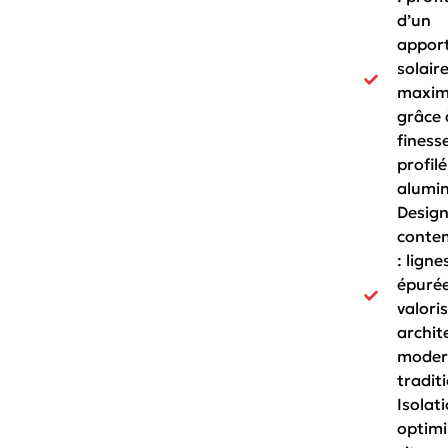
d’un
appor
solair
maxim
grâce 
finess
profilé
alumi
Desig
conte
: ligne
épurée
valoris
archit
moder
traditi
Isolat
optimi