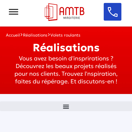
Accueil
Réalisations
Volets roulants
Réalisations
Vous avez besoin d'insprirations ?
Découvrez les beaux projets réalisés
pour nos clients. Trouvez l'nspiration,
faites du répérage. Et discutons-en !