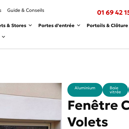
s
Guide & Conseils
01 69 42 1
ets & Stores
Portes d'entrée
Portails & Clôture
Aluminium
Baie
vitrée
Fenêtre C
Volets