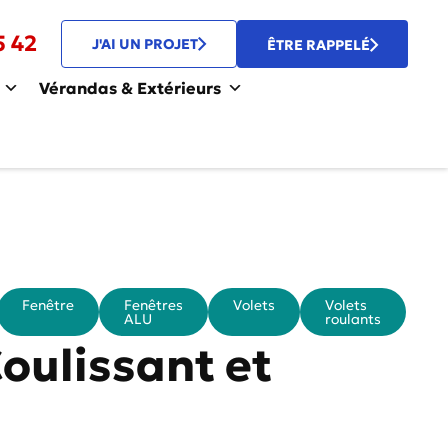
5 42
J'AI UN PROJET
ÊTRE RAPPELÉ
Vérandas & Extérieurs
Fenêtre
Fenêtres
Volets
Volets
ALU
roulants
oulissant et