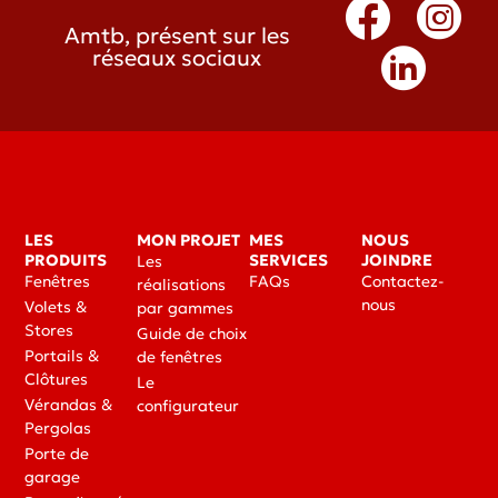
Amtb, présent sur les
réseaux sociaux
LES
MON PROJET
MES
NOUS
PRODUITS
SERVICES
JOINDRE
Les
Fenêtres
FAQs
Contactez-
réalisations
nous
Volets &
par gammes
Stores
Guide de choix
Portails &
de fenêtres
Clôtures
Le
Vérandas &
configurateur
Pergolas
Porte de
garage