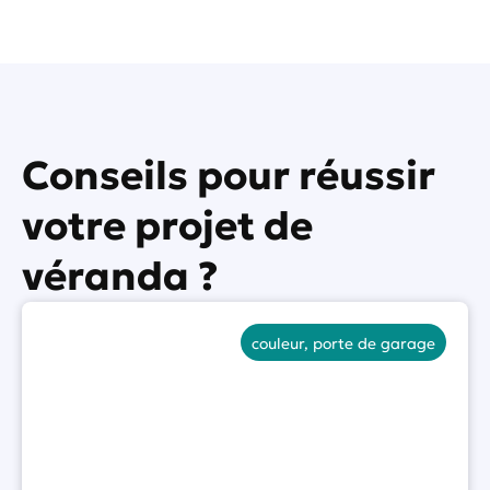
o
u
s
?
*
Conseils pour réussir
votre projet de
véranda ?
couleur
,
porte de garage