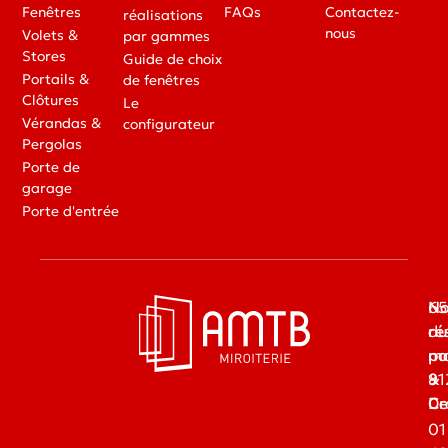
Fenêtres
FAQs
Contactez-
réalisations
nous
Volets &
par gammes
Stores
Guide de choix
Portails &
de fenêtres
Clôtures
Le
Vérandas &
configurateur
Pergolas
Porte de
garage
Porte d'entrée
65
No
du
ré
ma
pa
91
&
Dr
Ce
01