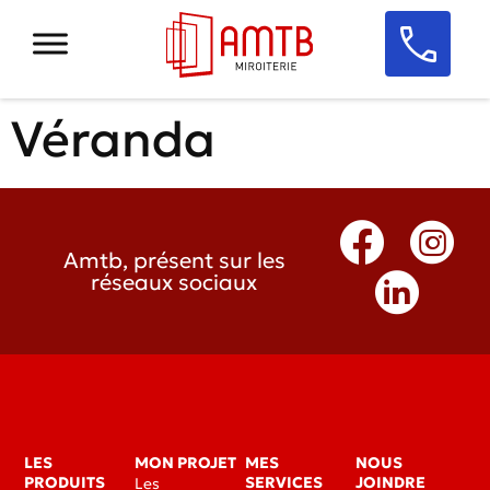
Véranda
Amtb, présent sur les
réseaux sociaux
LES
MON PROJET
MES
NOUS
PRODUITS
SERVICES
JOINDRE
Les