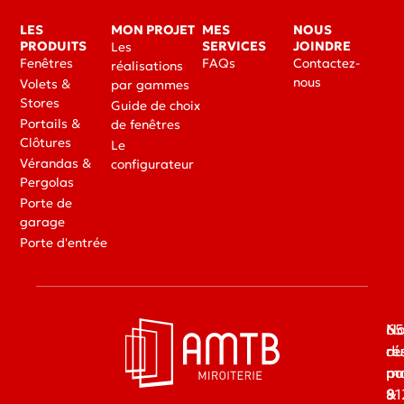
LES
MON PROJET
MES
NOUS
PRODUITS
SERVICES
JOINDRE
Les
Fenêtres
FAQs
Contactez-
réalisations
nous
Volets &
par gammes
Stores
Guide de choix
Portails &
de fenêtres
Clôtures
Le
Vérandas &
configurateur
Pergolas
Porte de
garage
Porte d'entrée
65
No
du
ré
ma
pa
91
&