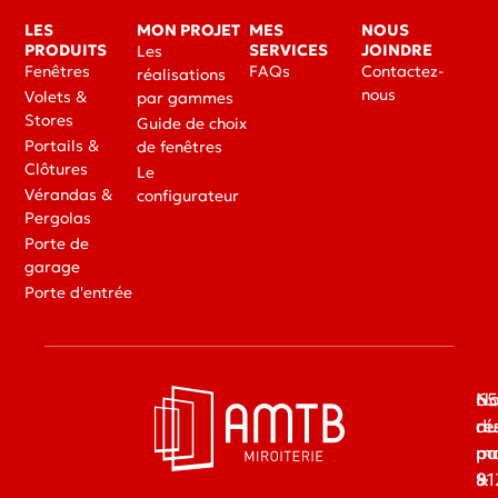
LES
MON PROJET
MES
NOUS
PRODUITS
SERVICES
JOINDRE
Les
Fenêtres
FAQs
Contactez-
réalisations
nous
Volets &
par gammes
Stores
Guide de choix
Portails &
de fenêtres
Clôtures
Le
Vérandas &
configurateur
Pergolas
Porte de
garage
Porte d'entrée
65
No
du
ré
ma
pa
91
&