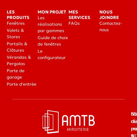
LES
MON PROJET
MES
NOUS
PRODUITS
SERVICES
JOINDRE
Les
Fenêtres
FAQs
Contactez-
réalisations
nous
Volets &
par gammes
Stores
Guide de choix
Portails &
de fenêtres
Clôtures
Le
Vérandas &
configurateur
Pergolas
Porte de
garage
Porte d'entrée
65
No
du
ré
ma
pa
91
&