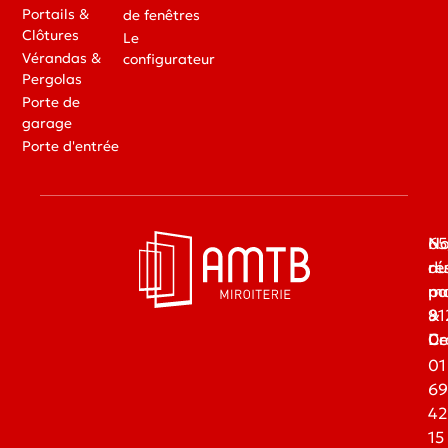
Portails &
de fenêtres
Clôtures
Le
Vérandas &
configurateur
Pergolas
Porte de
garage
Porte d'entrée
65
No
du
ré
ma
pa
91
&
Dr
Ce
01
69
42
15