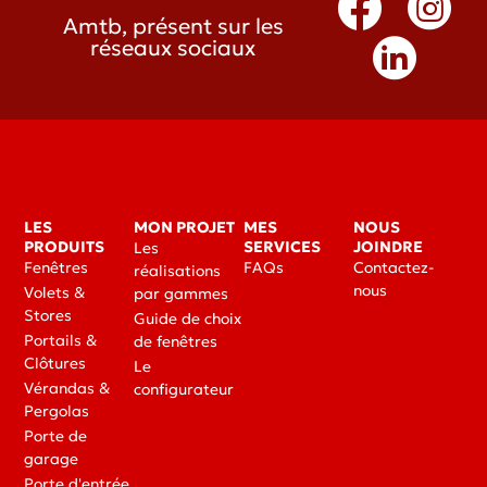
Amtb, présent sur les
réseaux sociaux
LES
MON PROJET
MES
NOUS
PRODUITS
SERVICES
JOINDRE
Les
Fenêtres
FAQs
Contactez-
réalisations
nous
Volets &
par gammes
Stores
Guide de choix
Portails &
de fenêtres
Clôtures
Le
Vérandas &
configurateur
Pergolas
Porte de
garage
Porte d'entrée