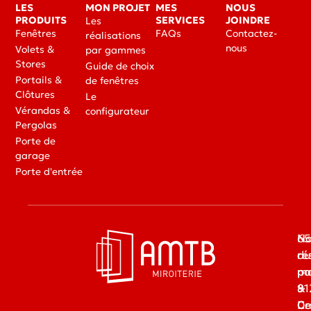
LES
MON PROJET
MES
NOUS
PRODUITS
SERVICES
JOINDRE
Les
Fenêtres
FAQs
Contactez-
réalisations
nous
Volets &
par gammes
Stores
Guide de choix
Portails &
de fenêtres
Clôtures
Le
Vérandas &
configurateur
Pergolas
Porte de
garage
Porte d'entrée
65
No
du
ré
ma
pa
91
&
Dr
Ce