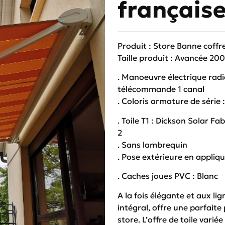
français
Produit : Store Banne coffr
Taille produit : Avancée 
. Manoeuvre électrique rad
télécommande 1 canal
. Coloris armature de série 
. Toile T1 : Dickson Solar F
2
. Sans lambrequin
. Pose extérieure en appliq
. Caches joues PVC : Blanc
A la fois élégante et aux lig
intégral, offre une parfaite 
store. L’offre de toile vari