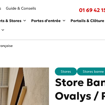
s
Guide & Conseils
01 69 42 1
ets & Stores
Portes d'entrée
Portails & Clôture
rançaise
Stores
Stores banne
Store Ban
Ovalys / 