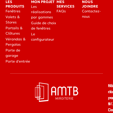
LES
MON PROJET
MES
NOUS
PRODUITS
SERVICES
JOINDRE
Les
Fenêtres
FAQs
Contactez-
réalisations
nous
Volets &
par gammes
Stores
Guide de choix
Portails &
de fenêtres
Clôtures
Le
Vérandas &
configurateur
Pergolas
Porte de
garage
Porte d'entrée
65
No
du
ré
ma
pa
91
&
Dr
Ce