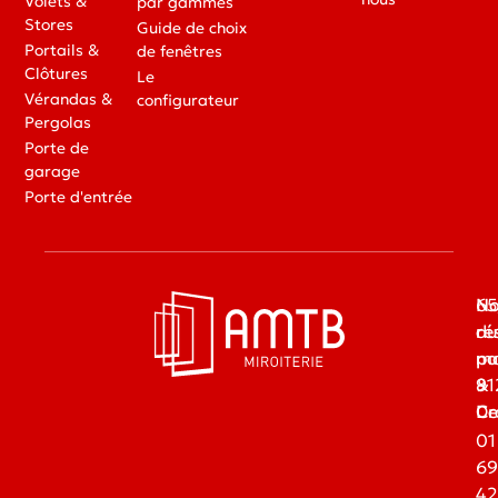
Volets &
par gammes
Stores
Guide de choix
Portails &
de fenêtres
Clôtures
Le
Vérandas &
configurateur
Pergolas
Porte de
garage
Porte d'entrée
65
No
du
ré
ma
pa
91
&
Dr
Ce
01
69
42