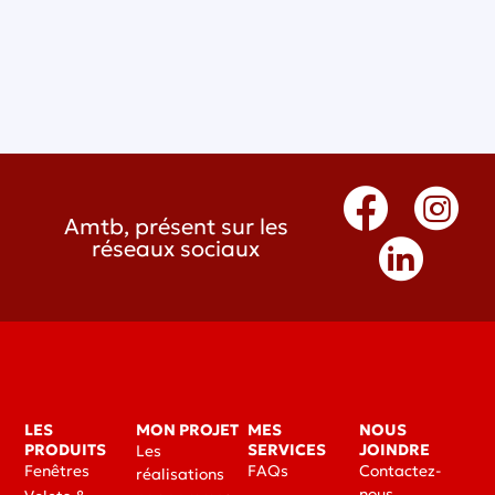
Amtb, présent sur les
réseaux sociaux
LES
MON PROJET
MES
NOUS
PRODUITS
SERVICES
JOINDRE
Les
Fenêtres
FAQs
Contactez-
réalisations
nous