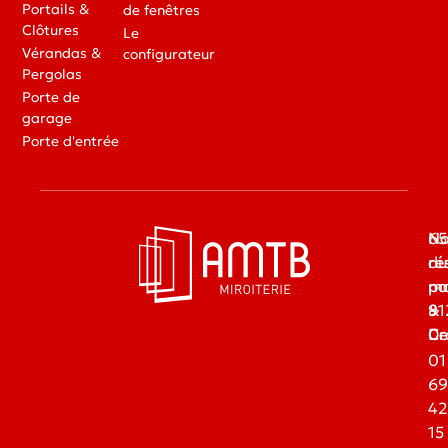
Portails &
de fenêtres
Clôtures
Le
Vérandas &
configurateur
Pergolas
Porte de
garage
Porte d'entrée
65
No
du
ré
ma
pa
91
&
Dr
Ce
01
69
42
15