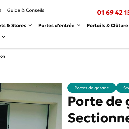
s
Guide & Conseils
01 69 42 1
ets & Stores
Portes d'entrée
Portails & Clôture
lon
Portes de garage
Se
Porte de
Sectionne