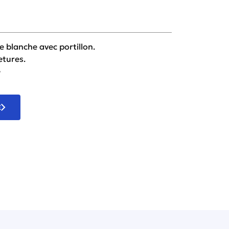
e blanche avec portillon.
etures.
e
E