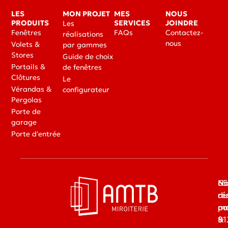
LES
MON PROJET
MES
NOUS
PRODUITS
SERVICES
JOINDRE
Les
Fenêtres
FAQs
Contactez-
réalisations
nous
Volets &
par gammes
Stores
Guide de choix
Portails &
de fenêtres
Clôtures
Le
Vérandas &
configurateur
Pergolas
Porte de
garage
Porte d'entrée
65
No
du
ré
ma
pa
91
&