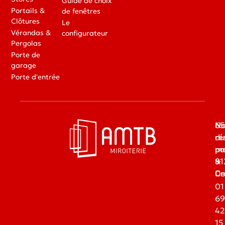
Guide de choix
Portails &
de fenêtres
Clôtures
Le
Vérandas &
configurateur
Pergolas
Porte de
garage
Porte d'entrée
65
No
du
ré
ma
pa
91
&
Dr
Ce
01
69
42
15