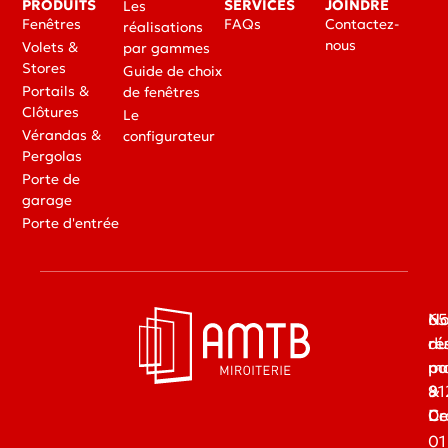
PRODUITS
SERVICES
JOINDRE
Les
Fenêtres
FAQs
Contactez-
réalisations
nous
Volets &
par gammes
Stores
Guide de choix
Portails &
de fenêtres
Clôtures
Le
Vérandas &
configurateur
Pergolas
Porte de
garage
Porte d'entrée
65
No
du
ré
ma
pa
91
&
Dr
Ce
01