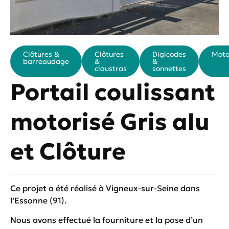
Clôtures &
Clôtures
Digicodes
Moto
barreaudage
&
&
claustras
sonnettes
Portail coulissant
motorisé Gris alu
et Clôture
Ce projet a été réalisé à Vigneux-sur-Seine dans
l’Essonne (91).
Nous avons effectué la fourniture et la pose d’un