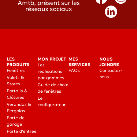
Amtb, présent sur les
réseaux sociaux
LES
MON PROJET
MES
NOUS
PRODUITS
SERVICES
JOINDRE
Les
Fenêtres
FAQs
Contactez-
réalisations
nous
Volets &
par gammes
Stores
Guide de choix
Portails &
de fenêtres
Clôtures
Le
Vérandas &
configurateur
Pergolas
Porte de
garage
Porte d'entrée