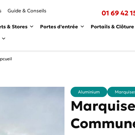
s
Guide & Conseils
01 69 42 1
ets & Stores
Portes d'entrée
Portails & Clôture
pcueil
Aluminium
Marquise
Marquise
Commune