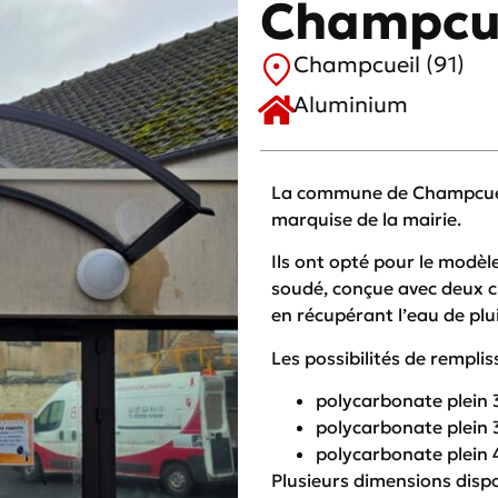
Champcu
Champcueil (91)
Aluminium
La commune de Champcueil,
marquise de la mairie.
Ils ont opté pour le modè
soudé, conçue avec deux c
en récupérant l’eau de plui
Les possibilités de rempli
polycarbonate plei
polycarbonate plei
polycarbonate plei
Plusieurs dimensions disp