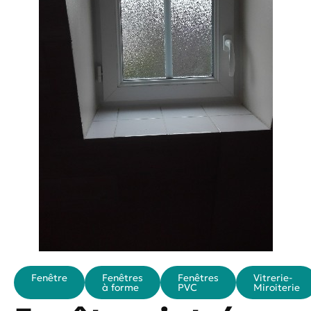
Fenêtre
Fenêtres
Fenêtres
Vitrerie-
à forme
PVC
Miroiterie