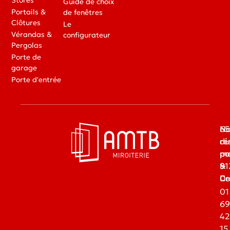
Guide de choix
Portails &
de fenêtres
Clôtures
Le
Vérandas &
configurateur
Pergolas
Porte de
garage
Porte d'entrée
65
No
du
ré
ma
pa
91
&
Dr
Ce
01
69
42
15