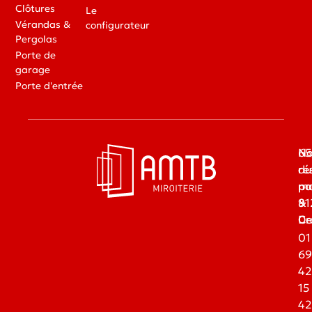
Clôtures
Le
Vérandas &
configurateur
Pergolas
Porte de
garage
Porte d'entrée
65
No
du
ré
ma
pa
91
&
Dr
Ce
01
69
42
15
42