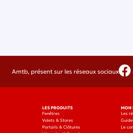
Amtb, présent sur les réseaux sociaux
LES PRODUITS
MON 
Fenêtres
Les r
Volets & Stores
Guide
Portails & Clôtures
Le co