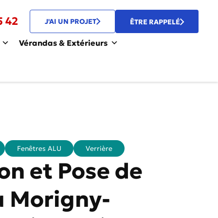
5 42
J'AI UN PROJET
ÊTRE RAPPELÉ
Vérandas & Extérieurs
Fenêtres ALU
Verrière
on et Pose de
à Morigny-