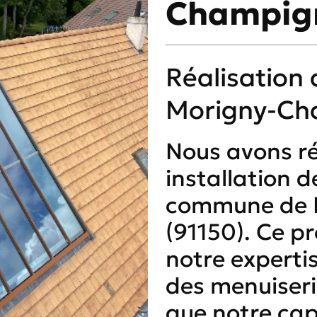
Champign
Réalisation 
Morigny-Ch
Nous avons r
installation d
commune de 
(91150). Ce pr
notre experti
des menuiseri
que notre cap