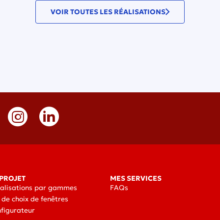
VOIR TOUTES LES RÉALISATIONS
PROJET
MES SERVICES
éalisations par gammes
FAQs
 de choix de fenêtres
nfigurateur