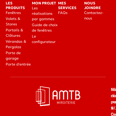
LES
MON PROJET
MES
NOUS
PRODUITS
SERVICES
JOINDRE
Les
Fenêtres
FAQs
Contactez-
réalisations
nous
Volets &
par gammes
Stores
Guide de choix
Portails &
de fenêtres
Clôtures
Le
Vérandas &
configurateur
Pergolas
Porte de
garage
Porte d'entrée
65
No
du
ré
ma
pa
91
&
Dr
Ce