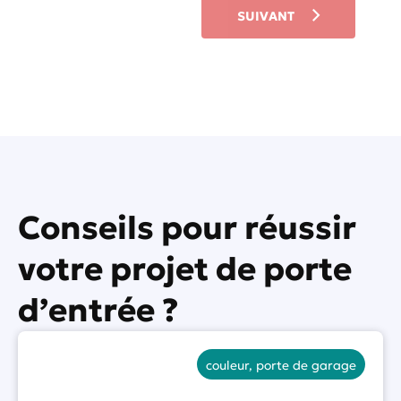
t
SUIVANT
e
s
-
v
o
u
s
?
*
Conseils pour réussir
votre projet de porte
d’entrée ?
couleur
,
porte de garage