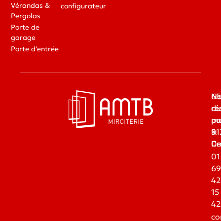
Vérandas &
configurateur
Pergolas
Porte de
garage
Porte d'entrée
65
No
du
ré
ma
pa
91
&
Dr
Ce
01
69
42
15
42
co