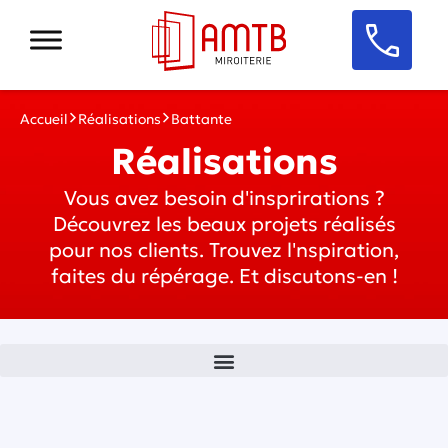
Accueil
Réalisations
Battante
Réalisations
Vous avez besoin d'insprirations ?
Découvrez les beaux projets réalisés
pour nos clients. Trouvez l'nspiration,
faites du répérage. Et discutons-en !