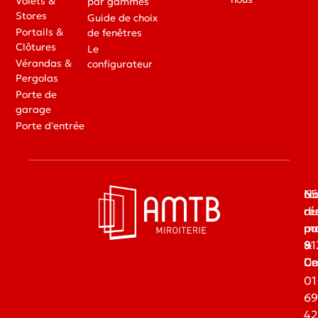
Volets &
par gammes
Stores
Guide de choix
Portails &
de fenêtres
Clôtures
Le
Vérandas &
configurateur
Pergolas
Porte de
garage
Porte d'entrée
65
No
du
ré
ma
pa
91
&
Dr
Ce
01
69
42