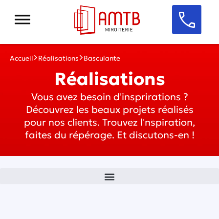
Accueil
Réalisations
Basculante
Réalisations
Vous avez besoin d'insprirations ?
Découvrez les beaux projets réalisés
pour nos clients. Trouvez l'nspiration,
faites du répérage. Et discutons-en !