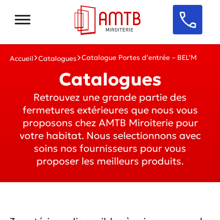
Catalogue Portes d’entrée – BEL’M
Accueil
Catalogues
Catalogues
Retrouvez une grande partie des
fermetures extérieures que nous vous
proposons chez AMTB Miroiterie pour
votre habitat. Nous selectionnons avec
soins nos fournisseurs pour vous
proposer les meilleurs produits.