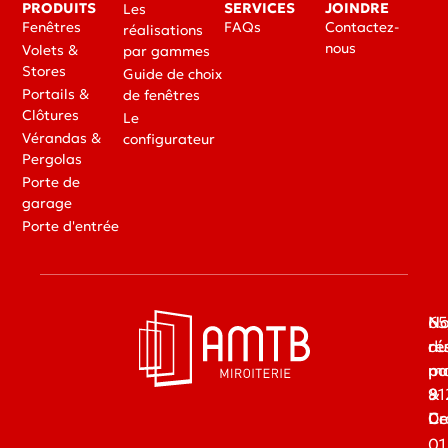
PRODUITS
SERVICES
JOINDRE
Les
Fenêtres
FAQs
Contactez-
réalisations
nous
Volets &
par gammes
Stores
Guide de choix
Portails &
de fenêtres
Clôtures
Le
Vérandas &
configurateur
Pergolas
Porte de
garage
Porte d'entrée
65
No
du
ré
ma
pa
91
&
Dr
Ce
01