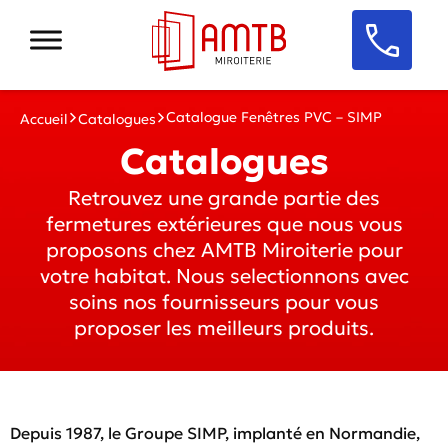
Catalogue Fenêtres PVC – SIMP
Accueil
Catalogues
Catalogues
Retrouvez une grande partie des
fermetures extérieures que nous vous
proposons chez AMTB Miroiterie pour
votre habitat. Nous selectionnons avec
soins nos fournisseurs pour vous
proposer les meilleurs produits.
Depuis 1987, le Groupe SIMP, implanté en Normandie,