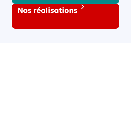
Nos réalisations
AMTB
Miroiterie, une
équipe pour
vous servir
Une entreprise spécialisée dans la
menuiserie et la miroiterie sur-
mesure depuis 25 ans.