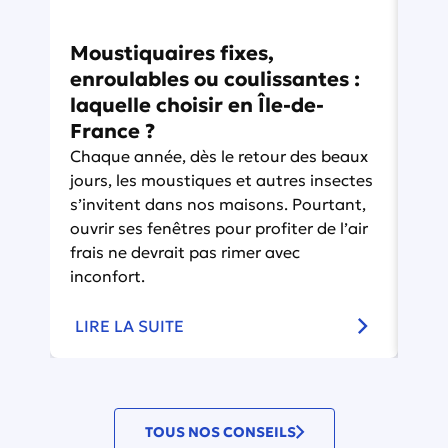
Moustiquaires fixes,
Mo
enroulables ou coulissantes :
ga
laquelle choisir en Île-de-
Do
France ?
Plu
Chaque année, dès le retour des beaux
de 
jours, les moustiques et autres insectes
les
s’invitent dans nos maisons. Pourtant,
Som
ouvrir ses fenêtres pour profiter de l’air
à di
frais ne devrait pas rimer avec
sma
inconfort.
LI
LIRE LA SUITE
TOUS NOS CONSEILS