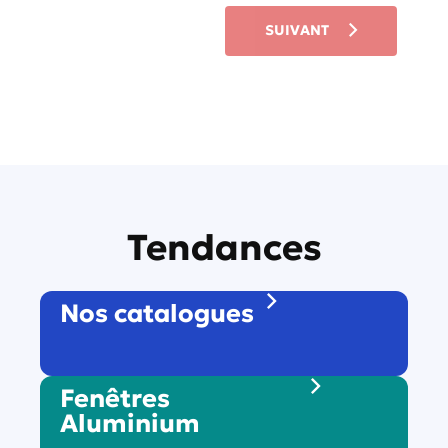
t
SUIVANT
e
s
-
v
o
u
s
?
*
Tendances
Nos catalogues
Fenêtres
Aluminium